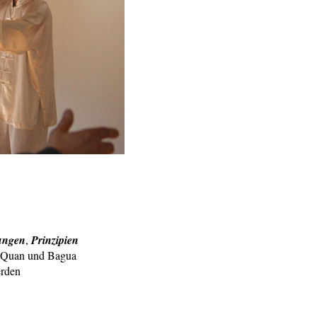
ungen
,
Prinzipien
i Quan und Bagua
erden