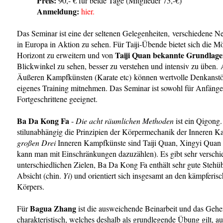
Preis:
90,- € für beide Tage (Mitglieder 75,-€)
Anmeldung:
hier.
Das Seminar ist eine der seltenen Gelegenheiten, verschiedene N
in Europa in Aktion zu sehen. Für Taiji-Übende bietet sich die M
Taiji Quan bekannte Grundlag
Horizont zu erweitern und von
Blickwinkel zu sehen, besser zu verstehen und intensiv zu üben.
Äußeren Kampfkünsten (Karate etc) können wertvolle Denkanstöß
eigenes Training mitnehmen. Das Seminar ist sowohl für Anfänger
Fortgeschrittene geeignet.
Ba Da Kong Fa
-
Die acht räumlichen Methoden
ist ein Qigong
stilunabhängig die Prinzipien der Körpermechanik der Inneren Ka
großen Drei
Inneren Kampfkünste sind Taiji Quan, Xingyi Quan
kann man mit Einschränkungen dazuzählen). Es gibt sehr versch
unterschiedlichen Zielen, Ba Da Kong Fa enthält sehr gute Steh
Absicht (chin.
Yi
) und orientiert sich insgesamt an den kämpferis
Körpers.
Bagua Zhang
Für
ist die ausweichende Beinarbeit und das Gehe
charakteristisch, welches deshalb als grundlegende Übung gilt, a