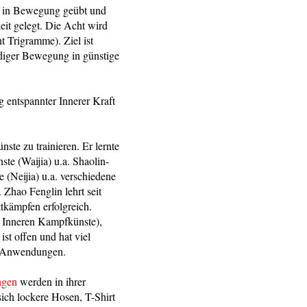
in Bewegung geübt und
it gelegt. Die Acht wird
t Trigramme). Ziel ist
ndiger Bewegung in günstige
 entspannter Innerer Kraft
te zu trainieren. Er lernte
e (Waijia) u.a. Shaolin-
(Neijia) u.a. verschiedene
hao Fenglin lehrt seit
ttkämpfen erfolgreich.
 Inneren Kampfkünste),
st offen und hat viel
er Anwendungen.
ngen
werden in ihrer
ich lockere Hosen, T-Shirt