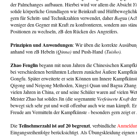
der Palmchanges aufbauen. Hierbei wird vor allem die Absicht
Yi
solide körperliche Grundlagen wie Beinkraft und Hüftbeweglichke
gern für Schritt- und Technikzahlen verwendet, daher
Ba
gua (Ach
weniger den Gegner mit Kraft zu konfrontieren, sondern aus stä
Positionen zu wechseln, zB den Rücken des Angreifers.
Prinzipien und Anwendungen
: Wir üben die korrekte Ausübung
anhand von zB Hebeln (
Qinna)
und Push-Hand (
Tuisho).
Zhao Fenglin
begann mit neun Jahren die Chinesischen Kampfküns
bei verschiedenen berühmten Lehrern zunächst Äußere Kampfkünst
Gongfu. Später erweiterte er sein Können um Innere Kampfkünste 
Qigong und Neigong Methoden, Xingyi Quan und Bagua Zhang. Z
vielen Jahren in China, er und seine Schüler waren auf vielen We
Meister Zhao hat solides Jin (die sogenannte
Verfeinerte Kraft
der
bewegt sich sehr gut und weiß offenbar auch wie man kämpft. Er i
Freude am Vermitteln der Kampfkünste - besonders gern zeigt 
Teilnehmerzahl ist auf 20 begrenzt
Die
, verbindliche
Anmeldu
Eingangsreihenfolge berücksichtigt. Als Übungskleidung eignen s