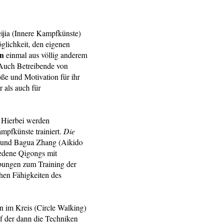
eijia (Innere Kampfkünste)
öglichkeit, den eigenen
en
einmal aus völlig anderem
 Auch Betreibende von
e und Motivation für ihr
 als auch für
. Hierbei werden
mpfkünste trainiert.
Die
 und Bagua Zhang (Aikido
iedene Qigongs mit
übungen zum Training der
chen Fähigkeiten des
n im Kreis (Circle Walking)
uf der dann die Techniken